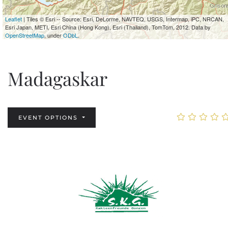
Leaflet
| Tiles © Esri -- Source: Esri, DeLorme, NAVTEQ, USGS, Intermap, iPC, NRCAN,
Esri Japan, METI, Esri China (Hong Kong), Esri (Thailand), TomTom, 2012. Data by
OpenStreetMap
, under
ODbL
.
Madagaskar
EVENT OPTIONS