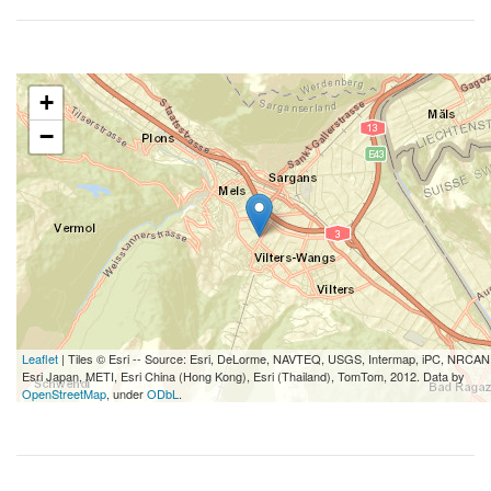
+
−
Leaflet
| Tiles © Esri -- Source: Esri, DeLorme, NAVTEQ, USGS, Intermap, iPC, NRCAN
Esri Japan, METI, Esri China (Hong Kong), Esri (Thailand), TomTom, 2012. Data by
OpenStreetMap
, under
ODbL
.